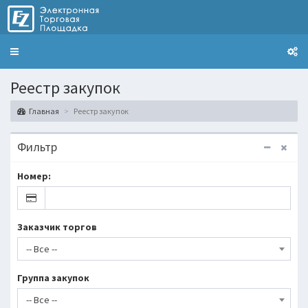
Toggle
navigation
Реестр закупок
Главная
Реестр закупок
Фильтр
Номер:
Заказчик торгов
-- Все --
Группа закупок
-- Все --